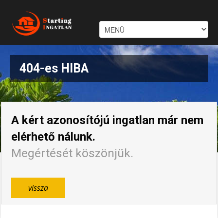
404-es HIBA
A kért azonosítójú ingatlan már nem
elérhető nálunk.
Megértését köszönjük.
vissza