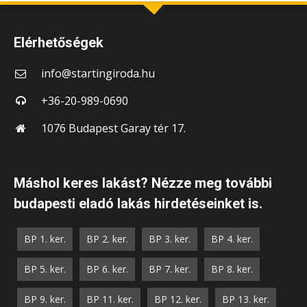
Elérhetőségek
info@startingiroda.hu
+36-20-989-0690
1076 Budapest Garay tér 17.
Máshol keres lakást? Nézze meg további
budapesti eladó lakás hirdetéseinket is.
BP 1. ker.
BP 2. ker.
BP 3. ker.
BP 4. ker.
BP 5. ker.
BP 6. ker.
BP 7. ker.
BP 8. ker.
BP 9. ker.
BP 11. ker.
BP 12. ker.
BP 13. ker.