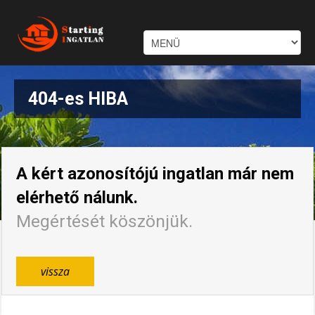
404-es HIBA
A kért azonosítójú ingatlan már nem
elérhető nálunk.
Megértését köszönjük.
vissza