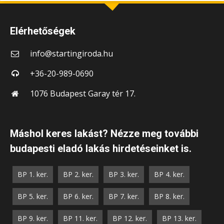
Elérhetőségek
info@startingiroda.hu
+36-20-989-0690
1076 Budapest Garay tér 17.
Máshol keres lakást? Nézze meg további
budapesti eladó lakás hirdetéseinket is.
BP 1. ker.
BP 2. ker.
BP 3. ker.
BP 4. ker.
BP 5. ker.
BP 6. ker.
BP 7. ker.
BP 8. ker.
BP 9. ker.
BP 11. ker.
BP 12. ker.
BP 13. ker.